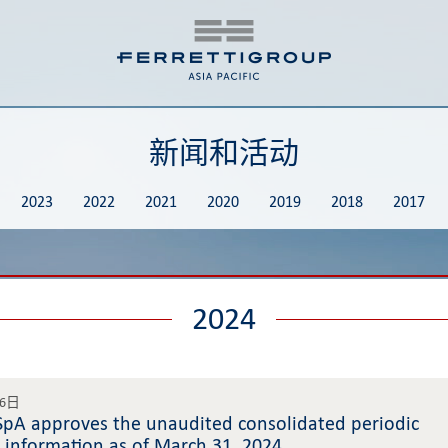
新闻和活动
2023
2022
2021
2020
2019
2018
2017
2024
16日
 SpA approves the unaudited consolidated periodic
l information as of March 31, 2024.