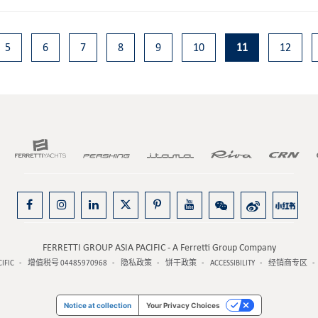
5
6
7
8
9
10
11
12
FERRETTI GROUP ASIA PACIFIC - A Ferretti Group Company
CIFIC
增值税号 04485970968
隐私政策
饼干政策
ACCESSIBILITY
经销商专区
Notice at collection
Your Privacy Choices