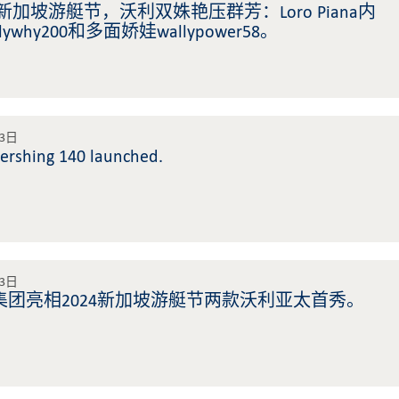
 年新加坡游艇节，沃利双姝艳压群芳：Loro Piana内
lywhy200和多面娇娃wallypower58。
23日
ershing 140 launched.
23日
集团亮相2024新加坡游艇节两款沃利亚太首秀。