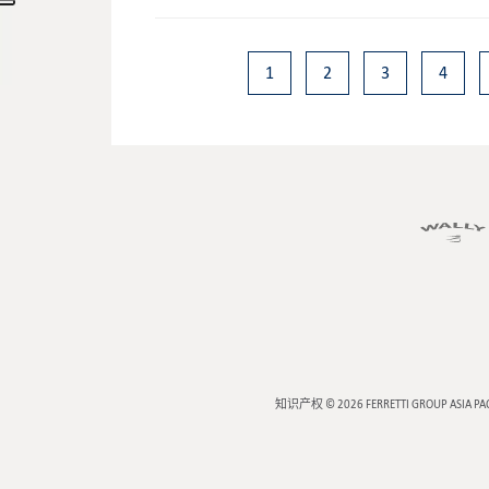
1
2
3
4
知识产权 © 2026
FERRETTI GROUP ASIA PA