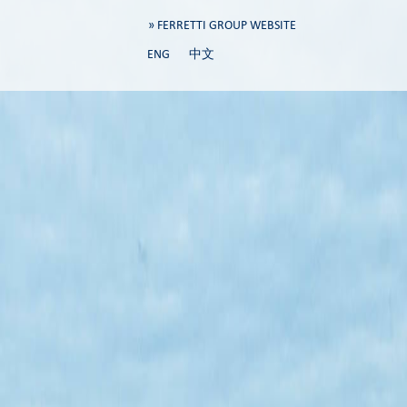
» FERRETTI GROUP WEBSITE
ENG
中文