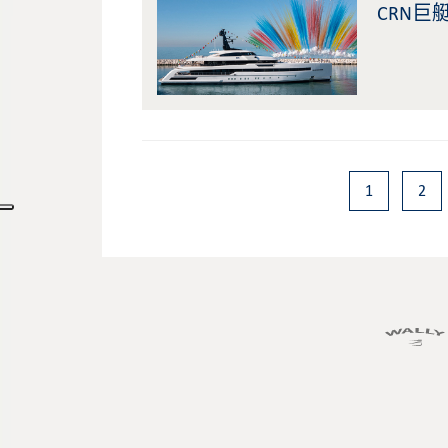
CRN巨
1
2