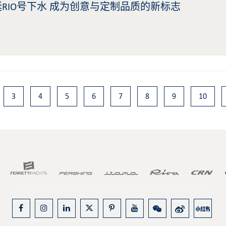
艇RIO号下水 成为创意与定制品质的新标志
3
4
5
6
7
8
9
10