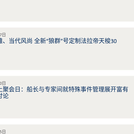
27日
、当代风尚 全新“狼群”号定制法拉帝天梭30
20日
1线上聚会日：船长与专家间就特殊事件管理展开富有
讨论
15日