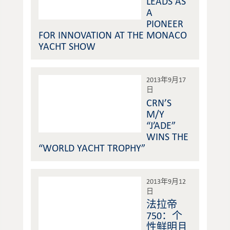
LEADS AS
A
PIONEER
FOR INNOVATION AT THE MONACO
YACHT SHOW
2013年9月17
日
CRN’S
M/Y
“J’ADE”
WINS THE
“WORLD YACHT TROPHY”
2013年9月12
日
法拉帝
750：个
性鲜明且