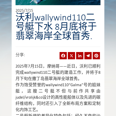
2025/7/15
沃利wallywind110二
号艇下水 8月底将于
翡翠海岸全球首秀.
Facebook
X
LinkedIn
Telegram
Pinterest
分享
:
2025年7月15日，摩纳哥——近日，沃利已顺利
完成wallywind110二号艇的建造工作，并将于8
月下旬在撒丁岛翡翠海岸全球首秀。
作为饱受赞誉的wallywind110“Galma”号的姐妹
艇，这艘二号艇不但与前作共享由
judel/vrolijk&co设计的高性能船体以及先进的碳
纤维结构，同时还引入了全新布局方案和定制
化内饰工艺。
二号艇新增的差异化特色包括：经久不衰的沙