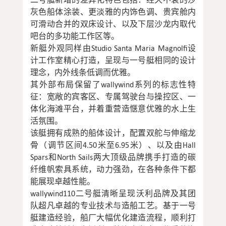
灰色船体涂装、更淡雅的内饰色调、贵宾舱内
可滑动合并的双床设计、以及下层沙龙内取代
吧台的多功能工作区等。
新艇外观同样由Studio Santa Maria Magnolfi设
计工作室精心打造，呈现与一号艇相同的设计
理念，内外线条低调而优雅。
其外部布局保留了wallywind系列的标志性特
征：宽敞的宾客区、专属驾驶台与操控区、一
体化海滩平台，并着重营造惬意优雅的水上生
活氛围。
该艇拥有成熟的船体设计，配置双舵与伸缩龙
骨（调节区间4.50米至6.95米）、以及由Hall
Spars和North Sails两大顶级品牌携手打造的碳
纤维帆索具系统，动力强劲，在各种条件下都
能展现卓越性能。
wallywind110二号艇清晰呈现沃利品牌及其团
队超凡卓越的专业技术与造船工艺。基于一号
艇建造经验，船厂大幅优化建造流程，顺利打