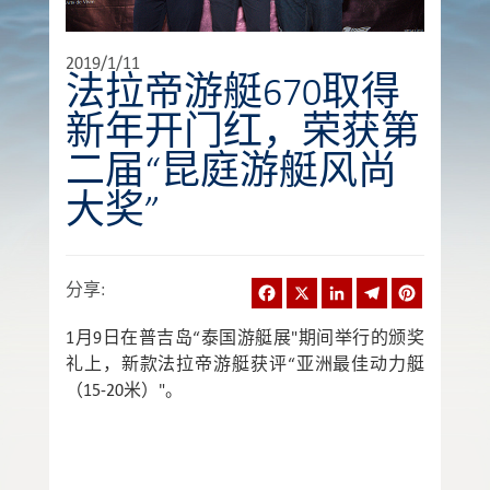
2019/1/11
法拉帝游艇670取得
新年开门红，荣获第
二届“昆庭游艇风尚
大奖”
Facebook
X
LinkedIn
Telegram
Pinterest
分享
:
1月9日在普吉岛“泰国游艇展"期间举行的颁奖
礼上，新款法拉帝游艇获评“亚洲最佳动力艇
（15-20米）"。