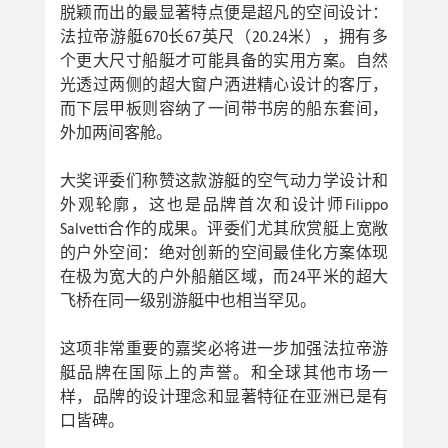
脱颖而出的最显著特点便是超凡的空间设计：
法拉帝游艇670长67英尺（20.24米），拥有多
个更大尺寸船艇才可能具备的实用方案。自然
光透过两侧的超大窗户洒进精心设计的客厅，
而下层甲板则容纳了一间带书房的船东套间，
外加两间客舱。
大奖评委们称赞这款游艇的空气动力学设计和
外观轮廓，这也是品牌首次和设计师Filippo
Salvetti合作的成果。评委们尤其欣赏艇上宽敞
的户外空间：绝对创新的空间最佳化方案体现
在极为宽大的户外船艏区域，而24平米的超大
飞桥在同一级别游艇中也相当罕见。
这项非常重要的嘉奖必将进一步加强法拉帝游
艇品牌在国际上的声誉。和全球其他市场一
样，品牌的设计理念和显著特征在亚洲已是有
口皆碑。