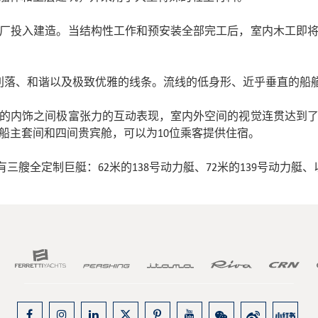
厂投入建造。当结构性工作和预安装全部完工后，室内木工即
其利落、和谐以及极致优雅的线条。流线的低身形、近乎垂直的船
的内饰之间极富张力的互动表现，室内外空间的视觉连贯达到
船主套间和四间贵宾舱，可以为10位乘客提供住宿。
三艘全定制巨艇：62米的138号动力艇、72米的139号动力艇、以