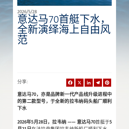
2026/5/28
意达马70首艇下水，
全新演绎海上自由风
范
Facebook
X
LinkedIn
Telegram
Pinterest
分享
:
意达马70，亦是品牌新一代产品线升级进程中
的第二款型号，于全新的拉韦纳码头船厂顺利
下水
2026年5月28日，拉韦纳 —— 意达马70
首艇于
5
月21日
在法拉帝集团拉韦纳新船厂顺利下水。