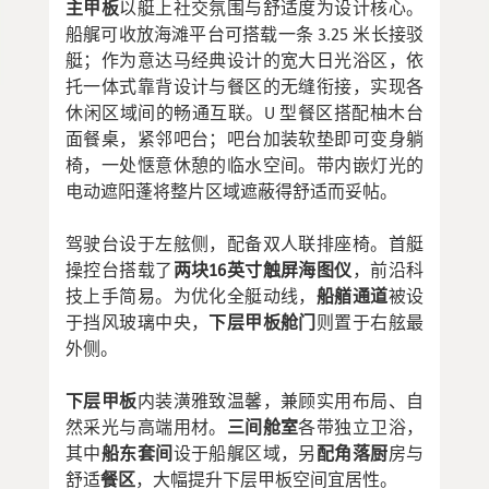
主甲板
以艇上社交氛围与舒适度为设计核心。
船艉可收放海滩平台可搭载一条 3.25 米长接驳
艇；作为意达马经典设计的宽大日光浴区，依
托一体式靠背设计与餐区的无缝衔接，实现各
休闲区域间的畅通互联。U 型餐区搭配柚木台
面餐桌，紧邻吧台；吧台加装软垫即可变身躺
椅，一处惬意休憩的临水空间。带内嵌灯光的
电动遮阳蓬将整片区域遮蔽得舒适而妥帖。
驾驶台设于左舷侧，配备双人联排座椅。首艇
操控台搭载了
两块16英寸触屏海图仪
，前沿科
技上手简易。为优化全艇动线，
船艏通道
被设
于挡风玻璃中央，
下层甲板舱门
则置于右舷最
外侧。
下层甲板
内装潢雅致温馨，兼顾实用布局、自
然采光与高端用材。
三间舱室
各带独立卫浴，
其中
船东套间
设于船艉区域，另
配角落厨
房与
舒适
餐区
，大幅提升下层甲板空间宜居性。