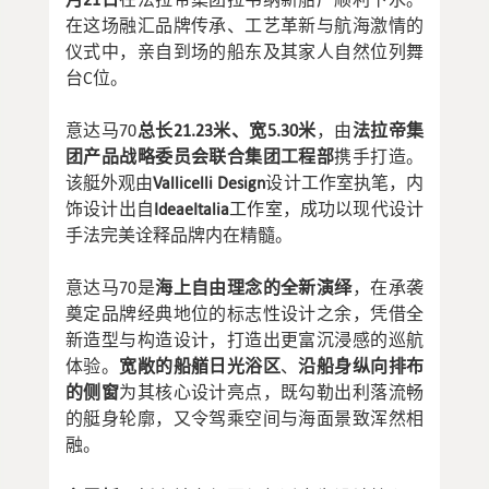
在这场融汇品牌传承、工艺革新与航海激情的
仪式中，亲自到场的船东及其家人自然位列舞
台C位。
意达马70
总长21.23米、宽5.30米
，由
法拉帝集
团产品战略委员会联合集团工程部
携手打造。
该艇外观由
Vallicelli Design
设计工作室执笔，内
饰设计出自
IdeaeItalia
工作室，成功以现代设计
手法完美诠释品牌内在精髓。
意达马70是
海上自由理念的全新演绎
，在承袭
奠定品牌经典地位的标志性设计之余，凭借全
新造型与构造设计，打造出更富沉浸感的巡航
体验。
宽敞的船艏日光浴区
、
沿船身纵向排布
的侧窗
为其核心设计亮点，既勾勒出利落流畅
的艇身轮廓，又令驾乘空间与海面景致浑然相
融。