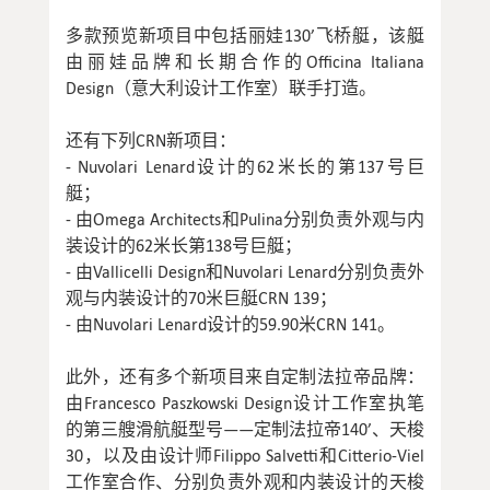
多款预览新项目中包括丽娃130’飞桥艇，该艇
由丽娃品牌和长期合作的Officina Italiana
Design（意大利设计工作室）联手打造。
还有下列CRN新项目：
- Nuvolari Lenard设计的62米长的第137号巨
艇；
- 由Omega Architects和Pulina分别负责外观与内
装设计的62米长第138号巨艇；
- 由Vallicelli Design和Nuvolari Lenard分别负责外
观与内装设计的70米巨艇CRN 139；
- 由Nuvolari Lenard设计的59.90米CRN 141。
此外，还有多个新项目来自定制法拉帝品牌：
由Francesco Paszkowski Design设计工作室执笔
的第三艘滑航艇型号——定制法拉帝140’、天梭
30，以及由设计师Filippo Salvetti和Citterio-Viel
工作室合作、分别负责外观和内装设计的天梭