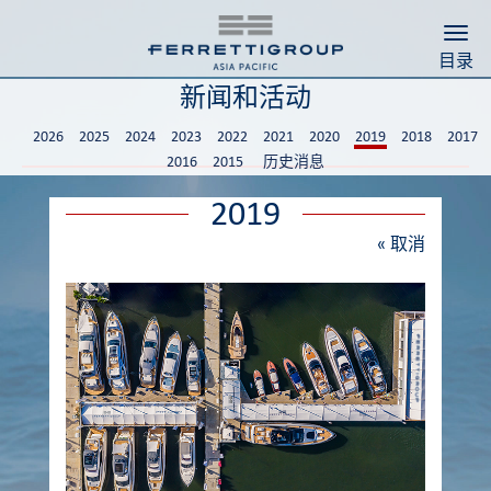
Togg
目录
新闻和活动
2026
2025
2024
2023
2022
2021
2020
2019
2018
2017
2016
2015
历史消息
2019
«
取消