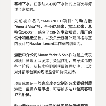
基地下水
，在激动人心的下水仪式上首次与海
洋亲密接触。
先前被命名为“MARANELLO项目”的
动力艇
“Amor à Vida”
号，全长
67.55米，宽11.80米，总
吨位1450GT
，结合了
CRN的专业知识、船厂的
设计和建造品质
，以及负责游艇外观风格与室
内设计的
Nuvolari Lenard工作
室的创造力。
游艇中介公司Moran Yacht & Ship
作为船主代表
和项目管理团队发挥了关键作用，贯穿建造的
各个阶段，从技术检验到项目管理批注，以及
对外部承包商的现场监督和协调支持。
项目成果是一艘
完全度身定制的67米钢铝材质
游艇，坐拥
六层甲板
，可容纳多达
12位宾客和
17名船员。