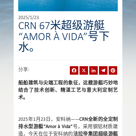
2025/1/23
CRN 67米超级游艇
“AMOR À VIDA”号下
水。
Facebook
X
LinkedIn
Telegram
Pinterest
分享
:
船舶建筑与尖端工程的象征，这艘游艇巧妙地
结合了技术创新、精湛工艺与意大利定制艺
术。
2025年1月23日，安科纳——
CRN全新的全定制
排水型游艇“Amor à Vida”
号，采用钢铝材质建
造，今天在位于安科纳的
法拉帝集团超级游艇