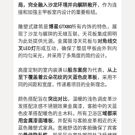
局，完全融入沙龙环境并向艉阱敞开
，作为连
接和加强主甲板室内设计的重要枢纽。
雕塑式建筑是
博星GTX80
所有内饰的特色，展
现了沙龙与艉阱的无缝互联，天花板集成照明
为此处提供光源。金属银漆天花板与
对角线交
叉LED灯
形成互动，确保了整层甲板由外到内
的均匀采光，并采用了多角度的简约设计。
高度定制的室内装潢以
船东套房
为代表，
从上
至下覆盖着云朵花纹的天蓝色皮革板
，采用不
同的间距和宽度，传递着项目的全新理念。
颜色搭配旨在
突出对比
，温暖的浅色调皮革沙
发搭配凉感不锈钢效果金属漆，客舱中的天蓝
色皮革搭配暖色的主木料。所有卫浴区
域都采
用金属漆面墙板
，并配有与客舱皮革相近的天
蓝色雕塑式家具。宽敞舒适的客舱确保了宾客