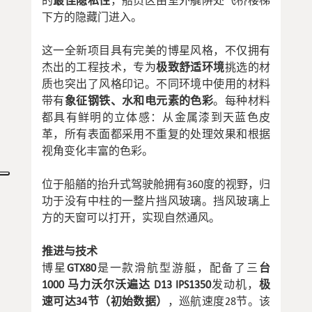
的
最佳隐私性
，船员区由室外艉阱处飞桥楼梯
下方的隐藏门进入。
这一全新项目具有完美的博星风格，不仅拥有
杰出的工程技术，专为
极致舒适环境
挑选的材
质也突出了风格印记。不同环境中使用的材料
带有
象征钢铁、水和电元素的色彩
。每种材料
都具有鲜明的立体感：从金属漆到天蓝色皮
革，所有表面都采用不重复的处理效果和根据
视角变化丰富的色彩。
位于船艏的抬升式驾驶舱拥有360度的视野，归
功于没有中柱的一整片挡风玻璃。挡风玻璃上
方的天窗可以打开，实现自然通风。
推进与技术
博星
GTX80
是一款滑航型游艇，配备了三
台
1000 马力沃尔沃遍达 D13 IPS1350
发动机，
极
速可达34节（初始数据）
，巡航速度28节。该