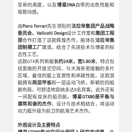
至新的高度，以及
博星DNA
自带的出色性能和
极致动感。
由
Piero Ferrari
先生领衔的
法拉帝集团产品战略
委员会、Vallicelli Design
设计工作室和
集团工程
部
合作打造了这款辉煌杰作，船体在
法拉帝集
团制模工厂
建造，结合了先进技术与博星的标
志性工艺。
这款GTX系列新艇
长约24米，宽5.80米
，特点包
括宽敞的开放式空间、与大海亲密接触的多片
区域、最佳的艇上宜居性和卓越性能。这款游
艇拥有
两层甲板
和一层运动飞桥，新颖的四船
舱布局，可舒适地容纳多达8名宾客。此外还有
一间配有双床的船员舱。
博星GTX80是平衡与
建筑和谐的杰作
，设计与技术相结合，将运动
动力艇升级为前卫的航海艺术杰作。
外观设计及主要特点