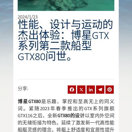
2024/1/23
性能、设计与运动的
杰出体验：博星GTX
系列第二款船型
GTX80问世。
Facebook
X
LinkedIn
Telegram
Pinterest
分享
:
博星GTX80
是乐趣、掌控和至高无上的同义
词。紧随2023年春季推出的GTX系列旗舰
GTX116之后，全新
GTX80的设计
以室内外空间
的无缝衔接为特色，延续了激发新一代高性能
船艇灵感的理念，将艇上舒适度和宜居性提升