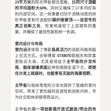
23平方米
的阳光甲板相当宽敞，
比同尺寸游艇
的平均面积大60%
，同时又确保了GT系列应有
的内部空间。这一效果要归功于流畅动感的拱
形甲板室和可选配的
碳纤维硬顶——该型号的
真正创新之处
，完美地减轻了上层建筑的重
量，并确保了最佳性能和统一色调。
室内设计与布局
室内设计
体现了博星
极具活力
的巡航风格和艇
上生活方式。全新博星
GTX80
帮助船东和宾客
更贴近大海，尤其是得益于
主甲板的沙龙布
局
，
船体玻璃表面
延伸到两侧走道下方，
即使
在沙发上就座时，也能享有无敌的海景视野
。
主甲板
与船体等宽的沙龙也提供了宽敞的室内
空间，带来了更优越的宜居性和创新内饰，专
为社交和休闲使用而设计。
主甲板的
另一项创新是开放式厨房/吧台的布