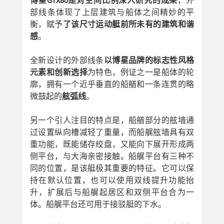
博星GTX80是对空间比例深入研究的成果
，外
部线条体现了上层建筑与船体之间精妙的平
衡，赋予
了该尺寸运动艇前所未有的建筑和谐
感
。
全新设计的外部线条
以博星品牌的标志性风格
元素和创新选择
为特色，例证之一是船体的轮
廓，拥有一个近乎垂直的船艏和一条连贯的略
微鼓起的
舷弧线
。
另一个引人注目的特点是，船艏部分的舷墙通
过设置纵向槽减轻了重量，而船艉舷墙具有双
重功能，既能储存绞盘，又能向下展开形成两
侧平台，与大海亲密接触。船艉平台有三种不
同的位置，是该艇极其重要的特征。它可以保
持在默认位置，也可以使用双线提升功能抬
升，扩展后与船艉起居区和双侧平台合为一
体。船艉平台还可用于接驳艇的下水。