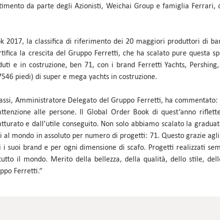
imento da parte degli Azionisti, Weichai Group e famiglia Ferrari, d
 2017, la classifica di riferimento dei 20 maggiori produttori di ba
ifica la crescita del Gruppo Ferretti, che ha scalato pure questa sp
duti e in costruzione, ben 71, con i brand Ferretti Yachts, Pershing
546 piedi) di super e mega yachts in costruzione.
alassi, Amministratore Delegato del Gruppo Ferretti, ha commentato: 
 attenzione alle persone. Il Global Order Book di quest’anno riflet
atturato e dall’utile conseguito. Non solo abbiamo scalato la gradua
 al mondo in assoluto per numero di progetti: 71. Questo grazie agl
tti i suoi brand e per ogni dimensione di scafo. Progetti realizzati se
tto il mondo. Merito della bellezza, della qualità, dello stile, del
uppo Ferretti.”